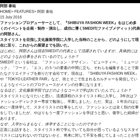
阿部 泰祐
HOME
>
FEATURES
>
阿部 泰祐
15 July 2016
ファッションプロデューサーとして、『SHIBUYA FASHION WEEK』をはじめ多
くのイベントを企画・制作・演出し、成功に導く5MEDIT(ファイブメディット)代表
の阿部さん。
スタイリストを目指し文化服装学院に入学した当時のことから、どのようにして現
在に至り、これからの展望までを訊いた。
はじめに、阿部さんは現在5MEDITの代表として活躍されていますが、具体的には
どのようなお仕事をされているのでしょうか？
5MEDIT という会社は、「ファッション・デザイン」「ビューティー」「ミュージ
ック」「フード」「エコ」の５つの要素の中間に立ち、それらを編集することで新
たなクリエイティブを創りだす会社です。現在は、『SHIBUYA FASHION WEEK』
や『TOKYO LEATHER FAIR』など、街とそこで生まれるカルチャーを発信してい
くようなイベントのプロデュースがメインの仕事になります。
なるほど。文化服装学院ではどのようなコースで学ばれていたんでしょうか？
スタイリストになりたいと思い、流通課程のスタイリスト科に入学し、3年次はフ
ァッションディレクター専攻で勉強し、卒業しました。ただ、実は、１年次のはじ
めに一度休学して、スタイリストの仕事をしたり、ファッションとは全く別の仕事
をしていましたが、やはりもう一度ファッションを学ぼうと思い、復学した経緯が
あります。
なぜ、入学からまもなく、休学することになったのですか？
正直にお話すると、スタイリスト科で学んでいても自分が思っているようなスタイ
リストにはなれないのではないかと、将来に対して不安を感じてしまったことが理