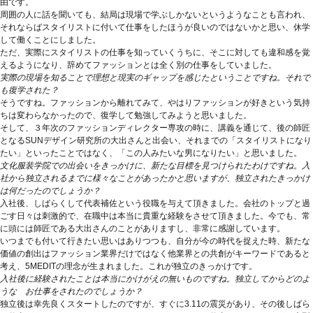
由です。
周囲の人に話を聞いても、結局は現場で学ぶしかないというようなことも言われ、
それならばスタイリストに付いて仕事をしたほうが良いのではないかと思い、休学
して働くことにしました。
ただ、実際にスタイリストの仕事を知っていくうちに、そこに対しても違和感を覚
えるようになり、辞めてファッションとは全く別の仕事をしていました。
実際の現場を知ることで理想と現実のギャップを感じたということですね。それで
も復学された？
そうですね。ファッションから離れてみて、やはりファッションが好きという気持
ちは変わらなかったので、復学して勉強してみようと思いました。
そして、３年次のファッションディレクター専攻の時に、講義を通じて、後の師匠
となるSUNデザイン研究所の大出さんと出会い、それまでの「スタイリストになり
たい」といったことではなく、「この人みたいな男になりたい」と思いました。
文化服装学院での出会いをきっかけに、新たな目標を見つけられたわけですね。入
社から独立されるまでに様々なことがあったかと思いますが、独立されたきっかけ
は何だったのでしょうか？
入社後、しばらくして代表補佐という役職を与えて頂きました。会社のトップと過
ごす日々は刺激的で、在職中は本当に貴重な経験をさせて頂きました。今でも、常
に頭には師匠である大出さんのことがありますし、非常に感謝しています。
いつまでも付いて行きたい思いはありつつも、自分が今の時代を捉えた時、新たな
価値の創出はファッション業界だけではなく他業界との共創がキーワードであると
考え、5MEDITの理念が生まれました。これが独立のきっかけです。
入社後に経験されたことは本当にかけがえの無いものですね。独立してからどのよ
うな お仕事をされたのでしょうか？
独立後は幸先良くスタートしたのですが、すぐに3.11の震災があり、その後しばら