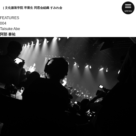
| 文化服装学院 卒業生 同窓会組織 すみれ会
FEATURES
004
Taisuke Abe
阿部 泰祐