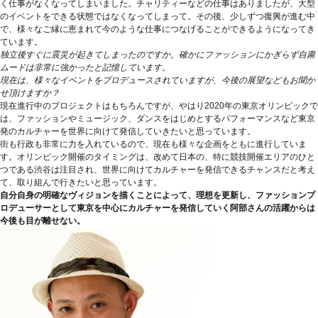
く仕事がなくなってしまいました。チャリティーなどの仕事はありましたが、大型
のイベントをできる状態ではなくなってしまって。その後、少しずつ復興が進む中
で、様々なご縁に恵まれて今のような仕事につなげることができるようになってき
ています。
独立後すぐに震災が起きてしまったのですか。確かにファッションにかぎらず自粛
ムードは非常に強かったと記憶しています。
現在は、様々なイベントをプロデュースされていますが、今後の展望などもお聞か
せ頂けますか？
現在進行中のプロジェクトはもちろんですが、やはり2020年の東京オリンピックで
は、ファッションやミュージック、ダンスをはじめとするパフォーマンスなど東京
発のカルチャーを世界に向けて発信していきたいと思っています。
街も行政も非常に力を入れているので、現在も様々な企画をともに進行していま
す。オリンピック開催のタイミングは、改めて日本の、特に競技開催エリアのひと
つである渋谷は注目され、世界に向けてカルチャーを発信できるチャンスだと考え
て、取り組んで行きたいと思っています。
自分自身の明確なヴィジョンを描くことによって、理想を更新し、ファッションプ
ロデューサーとして東京を中心にカルチャーを発信していく阿部さんの活躍からは
今後も目が離せない。