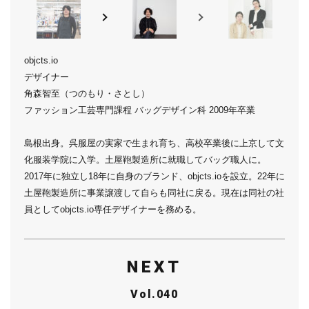
objcts.io
デザイナー
角森智至（つのもり・さとし）
ファッション工芸専門課程 バッグデザイン科 2009年卒業
島根出身。呉服屋の実家で生まれ育ち、高校卒業後に上京して文
化服装学院に入学。土屋鞄製造所に就職してバッグ職人に。
2017年に独立し18年に自身のブランド、objcts.ioを設立。22年に
土屋鞄製造所に事業譲渡して自らも同社に戻る。現在は同社の社
員としてobjcts.io専任デザイナーを務める。
NEXT
Vol.040