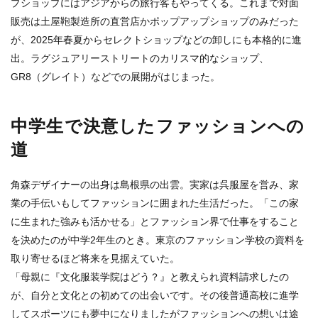
プショップにはアジアからの旅行客もやってくる。これまで対面
販売は土屋鞄製造所の直営店かポップアップショップのみだった
が、2025年春夏からセレクトショップなどの卸しにも本格的に進
出。ラグジュアリーストリートのカリスマ的なショップ、
GR8（グレイト）などでの展開がはじまった。
中学生で決意したファッションへの
道
角森デザイナーの出身は島根県の出雲。実家は呉服屋を営み、家
業の手伝いもしてファッションに囲まれた生活だった。「この家
に生まれた強みも活かせる」とファッション界で仕事をすること
を決めたのが中学2年生のとき。東京のファッション学校の資料を
取り寄せるほど将来を見据えていた。
「母親に『文化服装学院はどう？』と教えられ資料請求したの
が、自分と文化との初めての出会いです。その後普通高校に進学
してスポーツにも夢中になりましたがファッションへの想いは途