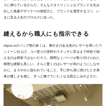
スに満ちているからだ。そんなスタイリッシュなブランドを生み
出した角森デザイナーの発想力と、ブランドを運営するコツ、い
まに至る人生のプロセスに迫った。
縫えるから職人にも指示できる
objcts.ioのバッグ類の多くは、奥行きのある色のレザーを用いたワ
ントーン仕上げ。コバ塗りの塗料やステッチに至るまで同色で揃
えるのは簡単ではないだろう。隙間なくパーツが取り付けられた
精密な縫製も美しい。さらに驚くのはレザーが布のようにしなや
かに、まろやかに扱われていること。手に持ち肩に掛けたとき身
体が優しさを感じ、ずっと撫でていたくなる肌なじみのよさだ。