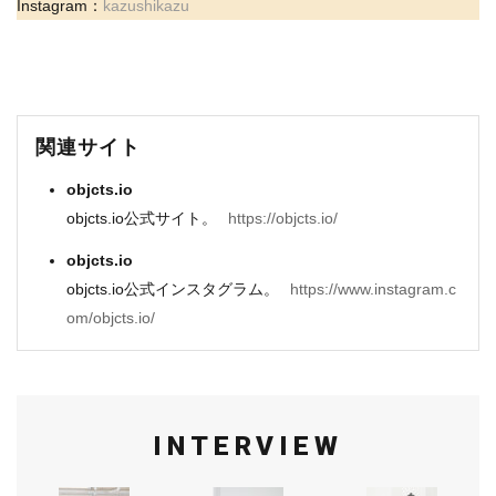
Instagram：
kazushikazu
関連サイト
objcts.io
objcts.io公式サイト。
https://objcts.io/
objcts.io
objcts.io公式インスタグラム。
https://www.instagram.c
om/objcts.io/
INTERVIEW