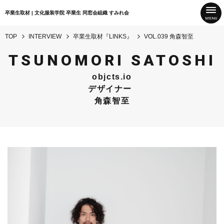
卒業生取材 | 文化服装学院 卒業生 同窓会組織 すみれ会
TOP
INTERVIEW
卒業生取材『LINKS』
VOL.039 角森智至
TSUNOMORI SATOSHI
objcts.io
デザイナー
角森智至