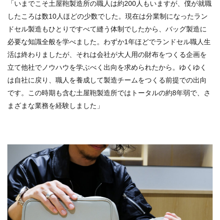
「いまでこそ土屋鞄製造所の職人は約200人もいますが、僕が就職
したころは数10人ほどの少数でした。現在は分業制になったラン
ドセル製造もひとりですべて縫う体制でしたから、バッグ製造に
必要な知識全般を学べました。わずか1年ほどでランドセル職人生
活は終わりましたが、それは会社が大人用の財布をつくる企画を
立て他社でノウハウを学ぶべく出向を求められたから。ゆくゆく
は自社に戻り、職人を養成して製造チームをつくる前提での出向
です。この時期も含む土屋鞄製造所ではトータルの約8年弱で、さ
まざまな業務を経験しました」