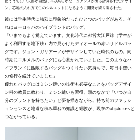
使ううちに中央部が自然に凹み柔らかなニュアンスが出る計算されたデザイ
ン。芯地の入れ方でこのシルエットになるように開発が繰り返された。
彼には学生時代に強烈に印象的だったひとつのバッグがある。そ
れはヨーロッパのハイブランドのバッグ。
「いまでもよく覚えています。文化時代に都営大江戸線（学生が
よく利用する地下鉄）内で見かけたディオールの赤いサドルバッ
グです。ジョン・ガリアーノがデザインしていた時代のもの。同
時期にエルメルのバッグにも心惹かれていました。このようなハ
イブランドに匹敵するバッグをつくりたい気持ちで、毎日手縫い
の修行を続けていました」
優れたバッグにはミシン縫いの技術も必要なことをバッグデザイ
ン科の教員に教わり、ミシン縫いも習得。頭のなかで「いつか自
分のブランドを持ちたい」と夢を描きながら。持ち前のファッシ
ョンセンスと地道な積み重ねの知識と経験が、現在のobjcts.ioへと
つながっている。