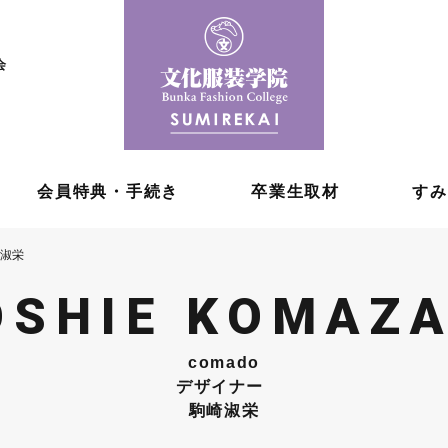
会
会員特典・手続き
卒業生取材
すみ
崎淑栄
OSHIE KOMAZA
comado
デザイナー
駒崎淑栄